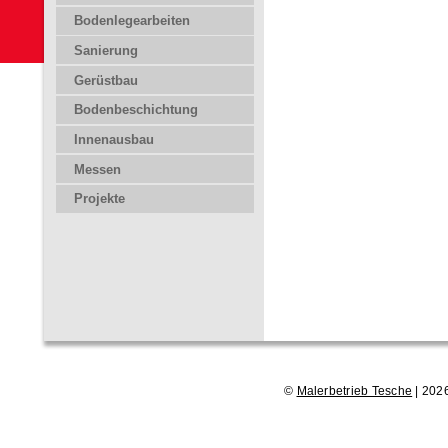
Bodenlegearbeiten
Sanierung
Gerüstbau
Bodenbeschichtung
Innenausbau
Messen
Projekte
©
Malerbetrieb Tesche
| 202