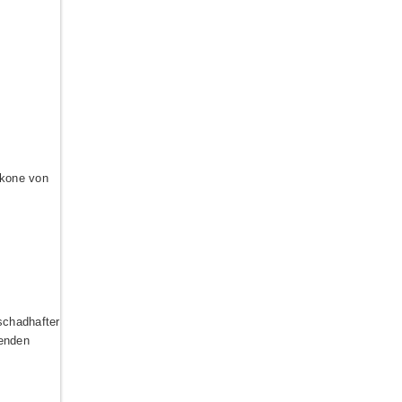
lkone von
schadhafter
renden