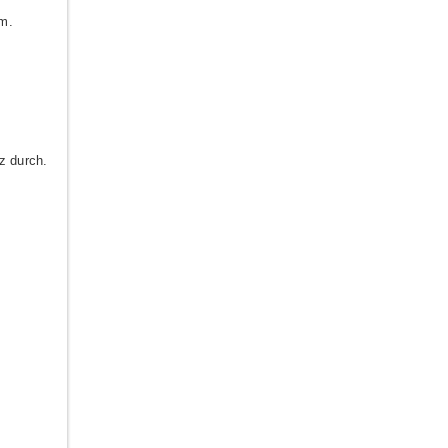
m.
z durch.