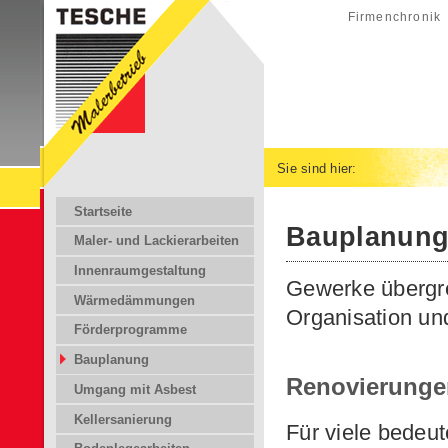
Firmenchronik
Sie sind hier:
Startseite
Bauplanun
Maler- und Lackierarbeiten
Innenraumgestaltung
Gewerke übergre
Wärmedämmungen
Organisation un
Förderprogramme
Bauplanung
Renovierunge
Umgang mit Asbest
Kellersanierung
Für viele bedeu