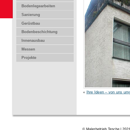
Bodenlegearbeiten
Sanierung
Gerüstbau
Bodenbeschichtung
Innenausbau
Messen
Projekte
«
Ihre Ideen – von uns um
©
Malerbetrieb Tesche
| 202